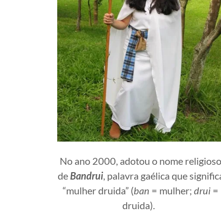
No ano 2000, adotou o nome religios
de
Bandrui
, palavra gaélica que signific
“mulher druida” (
ban
= mulher;
drui
=
druida).