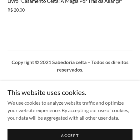
Livro "Casamento Celta: A Magia Por Trás da Aliança"
R$ 20,00
Copyright © 2021 Sabedoria celta – Todos os direitos
reservados.
CONTATO
This website uses cookies.
POLÍTICA DE PRIVACIDADE
TERMOS E CONDIÇÕES
We use cookies to analyze website traffic and optimize
your website experience. By accepting our use of cookies,
your data will be aggregated with all other user data.
Powered by
ACCEPT